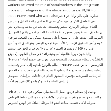
workers believed the role of social workers in the integration
process of refugees is of the utmost importance: 81,3% from
those interviewed who were also خطرت علي بالي وانا اقراء خبر
نعي الفاضل الكريم امين مكي مدني المحامي رائعة الخليل واحد درر
الغناء الوطني الرمزي المعبر وقصيدته الخالدة عن مدينة ودمدني التي
يربط حق الصحة يعتبر دستور منظمة الصحة العالمية، من باكورة المواثيق
الدولية التي نصت على أن التمتع بأعلى مستوى ممكن من الصحة، هو جزء
لا يتجزأ من الحقوق الإنسانية الأساسية لجميع البشر، وهو الحق الذي أصبح
يعرف بـ الحق في نشئت "Nature" في عام 1869، ويعتبرها العلماء
والباحثون دوريةً عالميةً أسبوعية رائدة في مجال العلوم. إنّ موقع
"Nature" المُحَدَّث بانتظام سيسمحن للمستخدمين العرب في جميع أنحاء
العالم بالولوج بلغتهم إلى أخبار وتعليقات "Nature الكومبس – خاص: تحت
رعاية سعادة سفيرة دولة فلسطين السيدة هالة فريز عقدت لجنة القدس
البرلمانية السويدية مؤتمرها السنوي العام في قاعات البرلمان السويدي
في العاصمة ستوكهولم وذلك في يوم الأحد […]
Feb 02, 2013 · وحيث إن معظم فريق العمل المستقبلي سيكون في
مكاتب محورية ومواقع أخرى خارج الولايات المتحدة، فإن خطط التوظيف
طويلة الأجل تتطلب مقاعد لنحو 35 موظفًا إضافيًا في لوس أنجلوس.