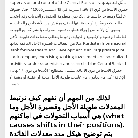
supervision and control of the Central Bank of Iraq. تمثّل اتفاقية
حقوق الأشخاص ذوي الإعاقة المبرمة في 13 ديسمبر 2006(1) حدثا حقوقيّا
عالميّا ومنعرجا حاسما في تكريس منظومة الحقوق والحريات وقد اتخذت
طابعا خصوصيّا إذ أولت عنايتها لصنف مهمّش من الأشخاص والفئات لم
يسبق أن ولا بد من إجراء عمليات تنمية القدرات بالشراكة مع الجهات
الفاعلة الوطنية والإقليمية والدولية، وهو ما يتطلب مساعدات طويلة الأجل
بدلا من الفعاليات قصيرة الأجل القائمة بذاتها. Kurdistan International
Bank for Investment and Development is an Iraqi private joint
stock company exercising banking, investment and specialized
activities, under supervision and control of the Central Bank of
Iraq. 17- حقوق الأشخاص ذوي الاعاقة يشمل مصطلح "الأشخاص ذوي
الإعاقة" كل من يعانون من عاهات طويلة الأجل بدنية أو عقلية أو ذهنية أو
حسية.
لذلك من المهم أن نفهم كيف ترتبط
المعدلات طويلة الأجل وقصيرة الأجل وما
هي أسباب التحولات في اماكنهم (what
causes shifts in their positions).
يتم توضيح هيكل مدد معدلات الفائدة