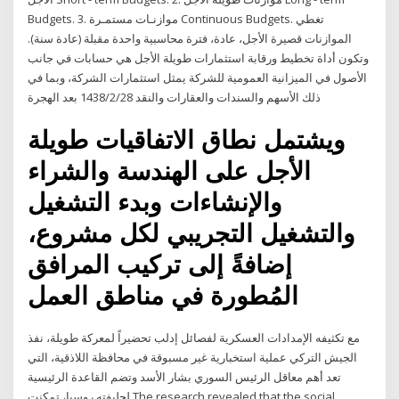
Budgets. 3. موازنـات مستمـرة Continuous Budgets. تغطي
الموازنات قصيرة الأجل، عادة، فترة محاسبية واحدة مقبلة (عادة سنة).
وتكون أداة تخطيط ورقابة استثمارات طويلة الأجل هي حسابات في جانب
الأصول في الميزانية العمومية للشركة يمثل استثمارات الشركة، وبما في
ذلك الأسهم والسندات والعقارات والنقد 28‏‏/2‏‏/1438 بعد الهجرة
ويشتمل نطاق الاتفاقيات طويلة
الأجل على الهندسة والشراء
والإنشاءات وبدء التشغيل
والتشغيل التجريبي لكل مشروع،
إضافةً إلى تركيب المرافق
المُطورة في مناطق العمل
مع تكثيفه الإمدادات العسكرية لفصائل إدلب تحضيراً لمعركة طويلة، نفذ
الجيش التركي عملية استخبارية غير مسبوقة في محافظة اللاذقية، التي
تعد أهم معاقل الرئيس السوري بشار الأسد وتضم القاعدة الرئيسية
لحليفته روسيا، تمكنت The research revealed that the social